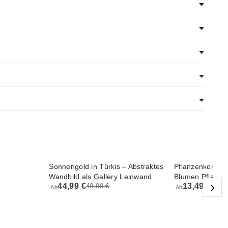
Sonnengold in Türkis – Abstraktes
Pflanzenkompos
Wandbild als Gallery Leinwand
Blumen Pflanze
›
44,99 €
13,49 €
49,99 €
14,99
Ab
Ab