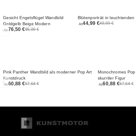
Gesicht Engelsflügel Wandbild
Blütenporträt in leuchtenden
44,99 €
49,99 €
Goldgelb Beige Modern
Ab
‹
76,50 €
85,00 €
Ab
Pink Panther Wandbild als moderner Pop Art
Monochromes Pop A
Kunstdruck
skurriler Figur
‹
60,88 €
60,88 €
67,64 €
67,64 €
Ab
Ab