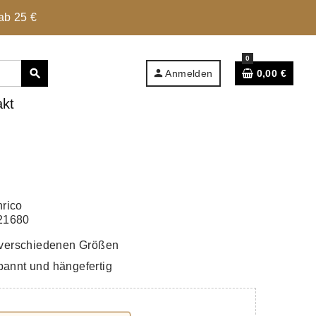
ab 25 €
0
person
search
Anmelden
0,00 €
akt
rico
21680
verschiedenen Größen
annt und hängefertig