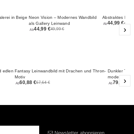
lerei in Beige
Neon Vision – Modernes Wandbild
Abstraktes Frau
44,99 €
49,99
als Gallery Leinwand
Ab
›
44,99 €
49,99 €
Ab
d edlen
Fantasy Leinwandbild mit Drachen und Thron-
Dunkler Tote
Motiv
modernes Le
›
60,88 €
79,14 €
67,64 €
87
Ab
Ab
Newsletter abonnieren