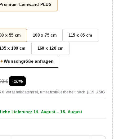
Premium Leinwand PLUS
80 x 55 cm
100 x 75 cm
115 x 85 cm
135 x 100 cm
160 x 120 cm
✦
Wunschgröße anfragen
00 €
-10%
 € Versandkostenfrei, umsatzsteuerbefreit nach § 19 UStG
liche Lieferung:
14. August – 18. August