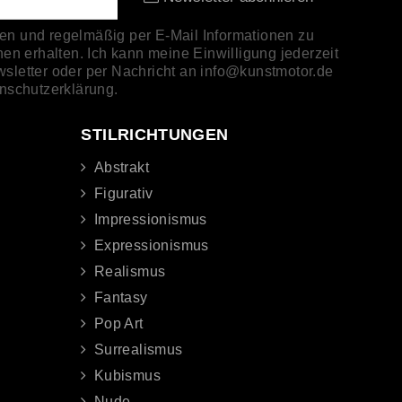
 und regelmäßig per E-Mail Informationen zu
n erhalten. Ich kann meine Einwilligung jederzeit
wsletter oder per Nachricht an info@kunstmotor.de
enschutzerklärung.
STILRICHTUNGEN
Abstrakt
Figurativ
Impressionismus
Expressionismus
Realismus
Fantasy
Pop Art
Surrealismus
Kubismus
Nude