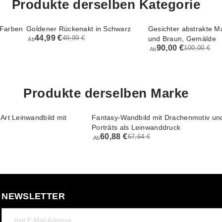
Produkte derselben Kategorie
 Farben
Goldener Rückenakt in Schwarz
Gesichter abstrakte Ma
44,99 €
49,99 €
und Braun, Gemälde
Ab
90,00 €
100,00 €
Ab
Produkte derselben Marke
rt Leinwandbild mit
Fantasy-Wandbild mit Drachenmotiv un
Porträts als Leinwanddruck
60,88 €
67,64 €
Ab
NEWSLETTER