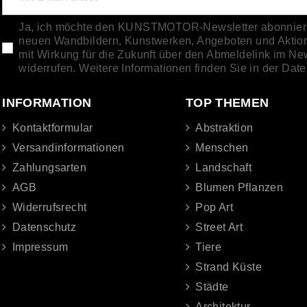
Ja, ich möchte den KUNSTMOTOR-Newsletter abonnieren
neuen Wandbildern, Kunstwerken, Angeboten und Aktione
mit Wirkung für die Zukunft über den Abmeldelink im Ne
widerrufen. Weitere Informationen finden Sie in der Dat
INFORMATION
TOP THEMEN
Kontaktformular
Abstraktion
Versandinformationen
Menschen
Zahlungsarten
Landschaft
AGB
Blumen Pflanzen
Widerrufsrecht
Pop Art
Datenschutz
Street Art
Impressum
Tiere
Strand Küste
Städte
Architektur