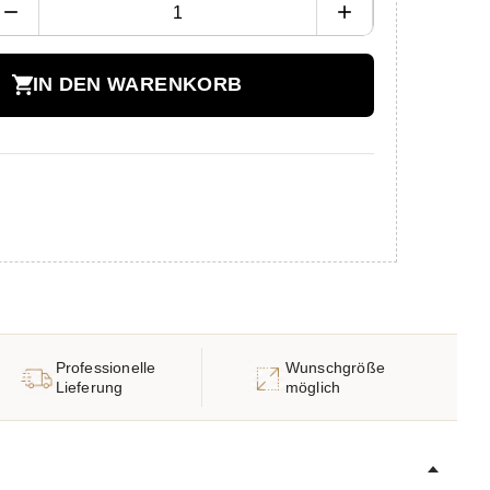
remove
add
shopping_cart
IN DEN WARENKORB
Professionelle
Wunschgröße
Lieferung
möglich