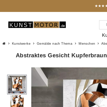
★★★★★
K
chevron_right
Kunstwerke
chevron_right
Gemälde nach Thema
chevron_right
Menschen
chevron_right
Abs
Abstraktes Gesicht Kupferbrau