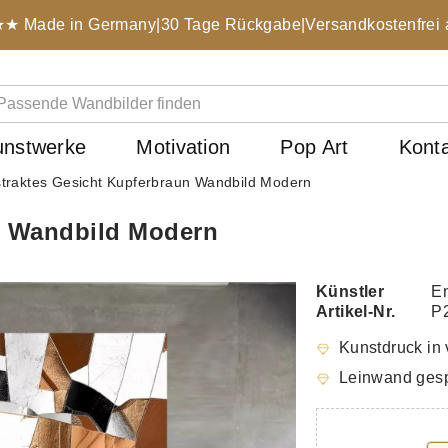
 Made in Germany
|
30 Tage Rückgabe
|
Versandkostenfrei 
unstwerke
Motivation
Pop Art
Kont
traktes Gesicht Kupferbraun Wandbild Modern
n Wandbild Modern
Künstler
En
Artikel-Nr.
P
Kunstdruck in 
Leinwand gesp