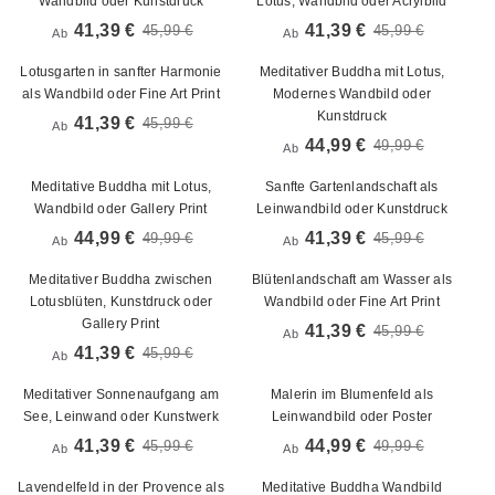
Wandbild oder Kunstdruck
Lotus, Wandbild oder Acrylbild
41,39 €
41,39 €
45,99 €
45,99 €
Ab
Ab
Lotusgarten in sanfter Harmonie
Meditativer Buddha mit Lotus,
als Wandbild oder Fine Art Print
Modernes Wandbild oder
Kunstdruck
41,39 €
45,99 €
Ab
44,99 €
49,99 €
Ab
Meditative Buddha mit Lotus,
Sanfte Gartenlandschaft als
Wandbild oder Gallery Print
Leinwandbild oder Kunstdruck
44,99 €
41,39 €
49,99 €
45,99 €
Ab
Ab
Meditativer Buddha zwischen
Blütenlandschaft am Wasser als
Lotusblüten, Kunstdruck oder
Wandbild oder Fine Art Print
Gallery Print
41,39 €
45,99 €
Ab
41,39 €
45,99 €
Ab
Meditativer Sonnenaufgang am
Malerin im Blumenfeld als
See, Leinwand oder Kunstwerk
Leinwandbild oder Poster
41,39 €
44,99 €
45,99 €
49,99 €
Ab
Ab
Lavendelfeld in der Provence als
Meditative Buddha Wandbild