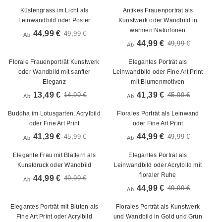
Küstengrass im Licht als
Antikes Frauenporträt als
Leinwandbild oder Poster
Kunstwerk oder Wandbild in
warmen Naturtönen
44,99 €
49,99 €
Ab
44,99 €
49,99 €
Ab
Florale Frauenporträt Kunstwerk
Elegantes Porträt als
oder Wandbild mit sanfter
Leinwandbild oder Fine Art Print
Eleganz
mit Blumenmotiven
13,49 €
41,39 €
14,99 €
45,99 €
Ab
Ab
Buddha im Lotusgarten, Acrylbild
Florales Porträt als Leinwand
oder Fine Art Print
oder Fine Art Print
41,39 €
44,99 €
45,99 €
49,99 €
Ab
Ab
Elegante Frau mit Blättern als
Elegantes Porträt als
Kunstdruck oder Wandbild
Leinwandbild oder Acrylbild mit
floraler Ruhe
44,99 €
49,99 €
Ab
44,99 €
49,99 €
Ab
Elegantes Porträt mit Blüten als
Florales Porträt als Kunstwerk
Fine Art Print oder Acrylbild
und Wandbild in Gold und Grün