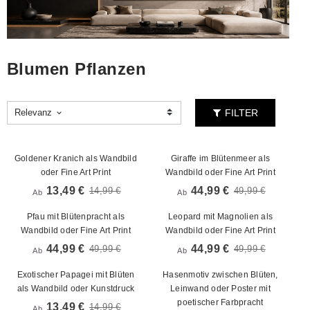
Blumen Pflanzen
FILTER
Relevanz
keyboard_arrow_down
Goldener Kranich als Wandbild
Giraffe im Blütenmeer als
oder Fine Art Print
Wandbild oder Fine Art Print
13,49 €
44,99 €
14,99 €
49,99 €
Ab
Ab
Pfau mit Blütenpracht als
Leopard mit Magnolien als
Wandbild oder Fine Art Print
Wandbild oder Fine Art Print
44,99 €
44,99 €
49,99 €
49,99 €
Ab
Ab
Exotischer Papagei mit Blüten
Hasenmotiv zwischen Blüten,
als Wandbild oder Kunstdruck
Leinwand oder Poster mit
poetischer Farbpracht
13,49 €
14,99 €
Ab