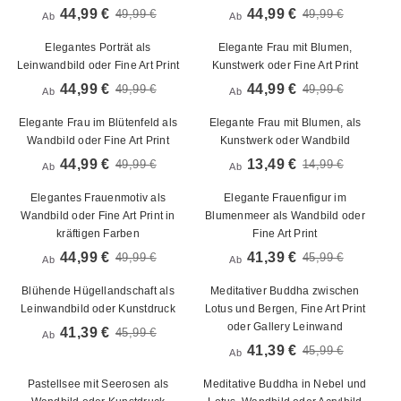
44,99 €
44,99 €
49,99 €
49,99 €
Ab
Ab
Elegantes Porträt als
Elegante Frau mit Blumen,
Leinwandbild oder Fine Art Print
Kunstwerk oder Fine Art Print
44,99 €
44,99 €
49,99 €
49,99 €
Ab
Ab
Elegante Frau im Blütenfeld als
Elegante Frau mit Blumen, als
Wandbild oder Fine Art Print
Kunstwerk oder Wandbild
44,99 €
13,49 €
49,99 €
14,99 €
Ab
Ab
Elegantes Frauenmotiv als
Elegante Frauenfigur im
Wandbild oder Fine Art Print in
Blumenmeer als Wandbild oder
kräftigen Farben
Fine Art Print
44,99 €
41,39 €
49,99 €
45,99 €
Ab
Ab
Blühende Hügellandschaft als
Meditativer Buddha zwischen
Leinwandbild oder Kunstdruck
Lotus und Bergen, Fine Art Print
oder Gallery Leinwand
41,39 €
45,99 €
Ab
41,39 €
45,99 €
Ab
Pastellsee mit Seerosen als
Meditative Buddha in Nebel und