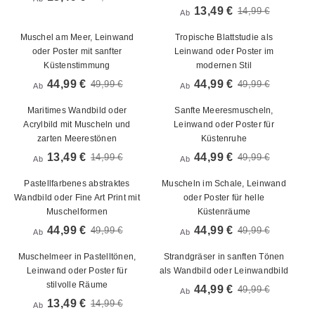
13,49 €
14,99 €
Ab
Muschel am Meer, Leinwand
Tropische Blattstudie als
oder Poster mit sanfter
Leinwand oder Poster im
Küstenstimmung
modernen Stil
44,99 €
44,99 €
49,99 €
49,99 €
Ab
Ab
Maritimes Wandbild oder
Sanfte Meeresmuscheln,
Acrylbild mit Muscheln und
Leinwand oder Poster für
zarten Meerestönen
Küstenruhe
13,49 €
44,99 €
14,99 €
49,99 €
Ab
Ab
Pastellfarbenes abstraktes
Muscheln im Schale, Leinwand
Wandbild oder Fine Art Print mit
oder Poster für helle
Muschelformen
Küstenräume
44,99 €
44,99 €
49,99 €
49,99 €
Ab
Ab
Muschelmeer in Pastelltönen,
Strandgräser in sanften Tönen
Leinwand oder Poster für
als Wandbild oder Leinwandbild
stilvolle Räume
44,99 €
49,99 €
Ab
13,49 €
14,99 €
Ab